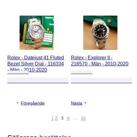
Rolex - Datejust 41 Fluted
Rolex - Explorer II -
Bezel Silver Dial - 116334
216570 - Män - 2010-2020
- Män - 2010-2020
Föregående
Nästa
1
2
3
4
…
16