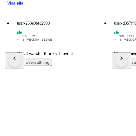
Visa alla
user-253e9bfc2990
user-d357f4
POSITIVT
POSITIVT
•
6 VECKOR SEDAN
•
6 VECKO
Great watch!. thanks. I love it.
Well receiv
Se översättning
Se översä