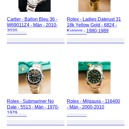
Cartier - Ballon Bleu 36 -
Rolex - Ladies Datejust 31
W69011Z4 - Män - 2010-
18k Yellow Gold - 6824 -
2020
Kvinnor - 1980-1989
Rolex - Submariner No
Rolex - Milgauss - 116400
Date - 5513 - Män - 1970-
- Män - 2000-2010
1979