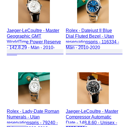
Jaeger-LeCoultre - Master
Rolex - Datejust II Blue
Geographic GMT
Dial Fluted Bezel - Utan
WorldTime Power Reserve
reservationspris - 116334 -
- 142.8.29 - Män - 2010-
Män - 2010-2020
2020
Rolex - Lady-Date Roman
Jaeger-LeCoultre - Master
Numerals - Utan
Compressor Automatic
reservationspris - 79240 -
Date - 148.8.60 - Unisex -