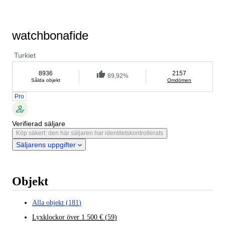
watchbonafide
Turkiet
8936
2157
89,92%
Sålda objekt
Omdömen
Pro
Verifierad säljare
Köp säkert: den här säljaren har identitetskontrollerats
Säljarens uppgifter
Objekt
Alla objekt
(
181
)
Lyxklockor över 1 500 €
(
59
)