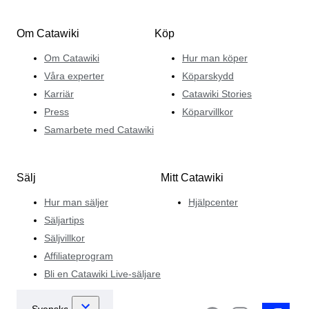
Om Catawiki
Köp
Om Catawiki
Hur man köper
Våra experter
Köparskydd
Karriär
Catawiki Stories
Press
Köparvillkor
Samarbete med Catawiki
Sälj
Mitt Catawiki
Hur man säljer
Hjälpcenter
Säljartips
Säljvillkor
Affiliateprogram
Bli en Catawiki Live-säljare