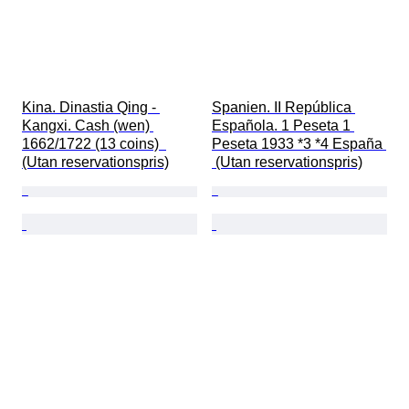
Kina. Dinastia Qing - 
Spanien. II República 
Kangxi. Cash (wen) 
Española. 1 Peseta 1 
1662/1722 (13 coins)  
Peseta 1933 *3 *4 España 
(Utan reservationspris)
 (Utan reservationspris)