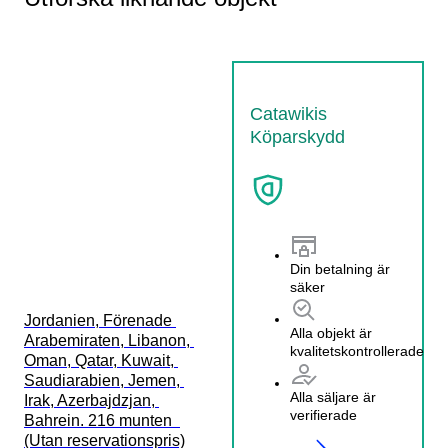
Catawikis
Köparskydd
Din betalning är
säker
Jordanien, Förenade 
Alla objekt är
Arabemiraten, Libanon, 
kvalitetskontrollerade
Oman, Qatar, Kuwait, 
Saudiarabien, Jemen, 
Alla säljare är
Irak, Azerbajdzjan, 
verifierade
Bahrein. 216 munten  
(Utan reservationspris)