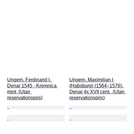
Ungern. Ferdinand I. 
Ungern. Maximilian I 
Denar 1545 - Kremnica 
(Habsburg) (1564–1576). 
mint  (Utan 
Denar 4x XVII cent.  (Utan 
reservationspris)
reservationspris)