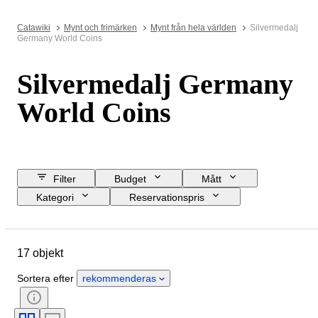
Catawiki
Mynt och frimärken
Mynt från hela världen
Silvermedalj
Germany World Coins
Silvermedalj Germany
World Coins
Filter
Budget
Mått
Kategori
Reservationspris
Slutdatum
Plats
Objekt
Ursprungsland
Material
17 objekt
Skick
Valuta
Era
Typ av mynt
Sortera efter
rekommenderas