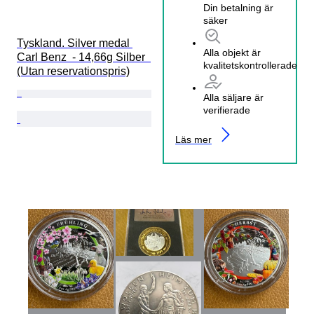
Din betalning är
säker
Tyskland. Silver medal 
Alla objekt är
Carl Benz  - 14,66g Silber  
kvalitetskontrollerade
(Utan reservationspris)
Alla säljare är
verifierade
Läs mer