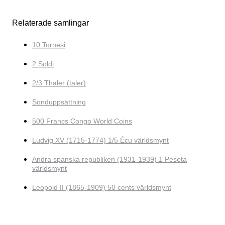
Relaterade samlingar
10 Tornesi
2 Soldi
2/3 Thaler (taler)
Sonduppsättning
500 Francs Congo World Coins
Ludvig XV (1715-1774) 1/5 Écu världsmynt
Andra spanska republiken (1931-1939) 1 Peseta
världsmynt
Leopold II (1865-1909) 50 cents världsmynt