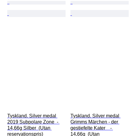
Tyskland. Silver medal 
Tyskland. Silver medal 
2019 Subpolare Zone  - 
Grimms Märchen - der 
14,66g Silber  (Utan 
gestiefelte Kater    - 
reservationspris)
14,66g  (Utan 