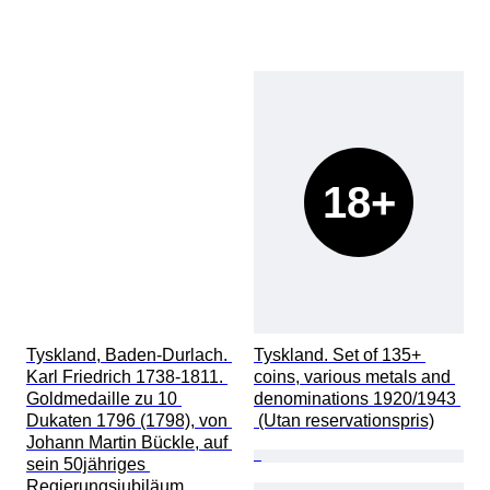
18+
Tyskland, Baden-Durlach. 
Tyskland. Set of 135+ 
Karl Friedrich 1738-1811. 
coins, various metals and 
Goldmedaille zu 10 
denominations 1920/1943 
Dukaten 1796 (1798), von 
 (Utan reservationspris)
Johann Martin Bückle, auf 
sein 50jähriges 
Regierungsjubiläum.  