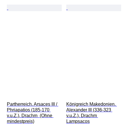
Partherreich. Arsaces III / 
Königreich Makedonien. 
Phriapatios (185-170 
Alexander III (336-323 
v.u.Z.). Drachm  (Ohne 
v.u.Z.). Drachm 
mindestpreis)
Lampsacos