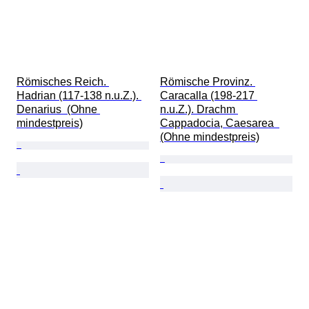
Römisches Reich. 
Römische Provinz. 
Hadrian (117-138 n.u.Z.). 
Caracalla (198-217 
Denarius  (Ohne 
n.u.Z.). Drachm 
mindestpreis)
Cappadocia, Caesarea  
(Ohne mindestpreis)