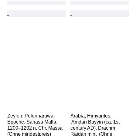
Zeylon, Polonnaruwa-
Arabia, Himyarites. 
Epoche. Sahasa Malla. 
'Amdan Bayyin (ca. 1st 
1200–1202 n. Chr. Massa  
century AD). Drachm 
(Ohne mindestpreis)
Raidan mint  (Ohne 