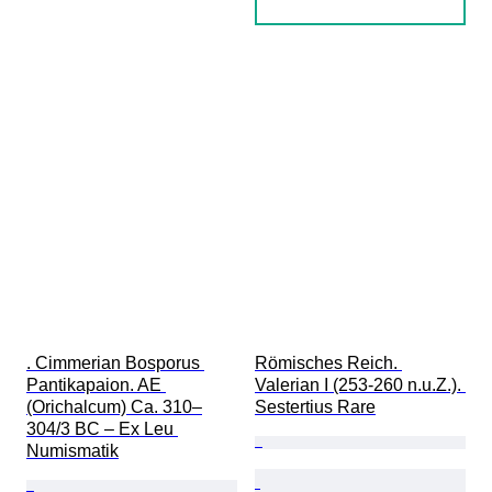
. Cimmerian Bosporus 
Römisches Reich. 
Pantikapaion. AE 
Valerian I (253-260 n.u.Z.). 
(Orichalcum) Ca. 310–
Sestertius Rare
304/3 BC – Ex Leu 
Numismatik