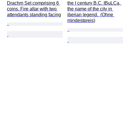
Drachm Set comprising 6 
the I century B.C. IBuLCa, 
coins. Fire altar with two 
the name of the city in 
attendants standing facing
iberian legend.  (Ohne 
mindestpreis)