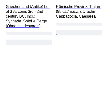
Griechenland (Antike) Lot 
Römische Provinz. Trajan 
of 3 Æ coins 3rd - 2nd 
(98-117 n.u.Z.). Drachm 
century BC. Incl.: 
Cappadocia, Caesarea
Synnada, Soloi & Perge  
(Ohne mindestpreis)