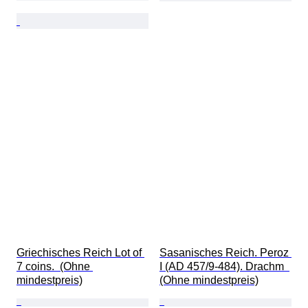
Griechisches Reich Lot of 
Sasanisches Reich. Peroz 
7 coins.  (Ohne 
I (AD 457/9-484). Drachm  
mindestpreis)
(Ohne mindestpreis)