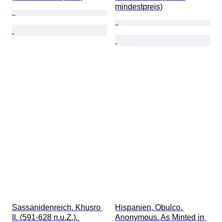
mindestpreis)
Sassanidenreich. Khusro 
Hispanien, Obulco. 
II. (591-628 n.u.Z.). 
Anonymous. As Minted in 