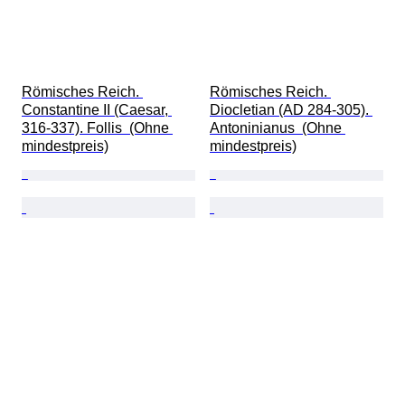
Römisches Reich. 
Römisches Reich. 
Constantine II (Caesar, 
Diocletian (AD 284-305). 
316-337). Follis  (Ohne 
Antoninianus  (Ohne 
mindestpreis)
mindestpreis)