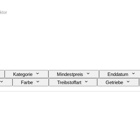
ktor
Kategorie
Mindestpreis
Enddatum
Farbe
Treibstoffart
Getriebe
Unterboden)
Zustand (Innenausstattung)
Zusta