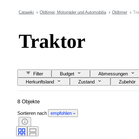
Catawiki
Oldtimer, Motorräder und Automobilia
Oldtimer
Tra
Traktor
Filter
Budget
Abmessungen
Herkunftsland
Zustand
Zubehör
Zustand (Mechanik)
Zustand (Rahmen und 
Originalfarbe
Matching number
8 Objekte
Sortieren nach
empfohlen