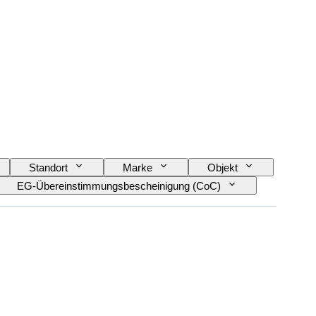
Standort
Marke
Objekt
EG-Übereinstimmungsbescheinigung (CoC)
nd (Lackierung & Karosserie)