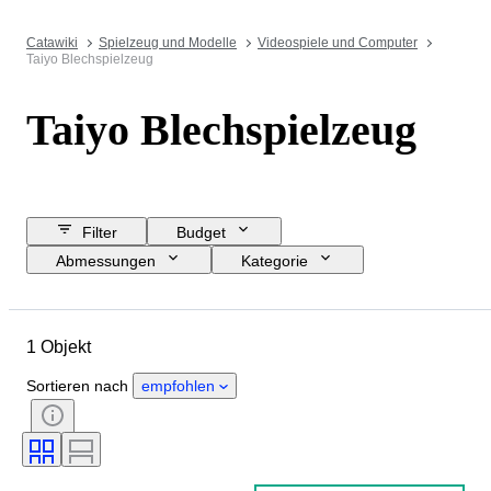
Catawiki
Spielzeug und Modelle
Videospiele und Computer
Taiyo Blechspielzeug
Taiyo Blechspielzeug
Filter
Budget
Abmessungen
Kategorie
Mindestpreis
Enddatum
Standort
Objekt
1 Objekt
Herkunftsland
Material
Zustand
Zubehör
Epoche
Sortieren nach
empfohlen