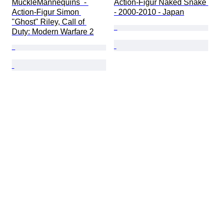
MuckleMannequins  - 
Action-Figur Naked Snake 
Action-Figur Simon 
- 2000-2010 - Japan
"Ghost" Riley, Call of 
Duty: Modern Warfare 2