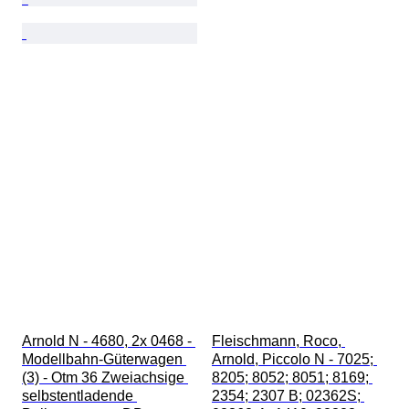
Arnold N - 4680, 2x 0468 - 
Fleischmann, Roco, 
Modellbahn-Güterwagen 
Arnold, Piccolo N - 7025; 
(3) - Otm 36 Zweiachsige 
8205; 8052; 8051; 8169; 
selbstentladende 
2354; 2307 B; 02362S; 