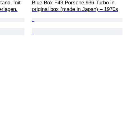
tand, mit 
Blue Box F43 Porsche 936 Turbo in 
erlagen.
original box (made in Japan) – 1970s