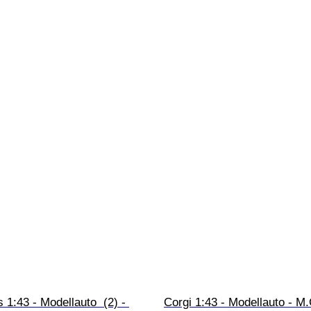
 1:43 - Modellauto  (2) - 
Corgi 1:43 - Modellauto - M.