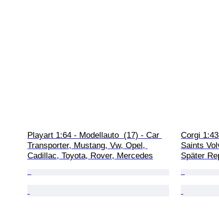
Playart 1:64 - Modellauto  (17) - Car 
Corgi 1:43
Transporter, Mustang, Vw, Opel, 
Saints Vol
Cadillac, Toyota, Rover, Mercedes
Später Re