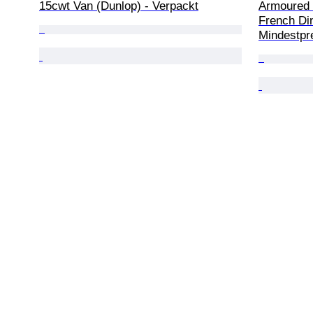
15cwt Van (Dunlop) - Verpackt
Armoured 
French Di
Mindestpr