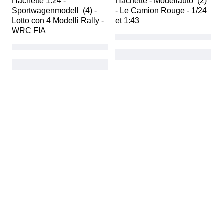
Hachette 1:24 - 
Hachette - Modellauto  (2) 
Sportwagenmodell  (4) - 
- Le Camion Rouge - 1/24 
Lotto con 4 Modelli Rally - 
et 1:43
WRC FIA