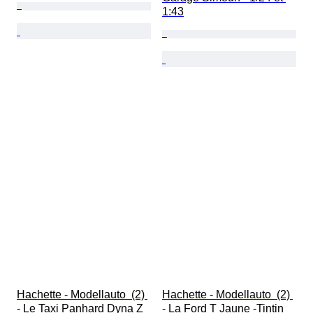
1:43
Hachette - Modellauto  (2) 
Hachette - Modellauto  (2) 
- Le Taxi Panhard Dyna Z 
- La Ford T Jaune -Tintin 