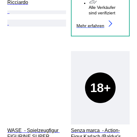
Ricciardo
Alle Verkäufer
sind verifiziert
Mehr erfahren
18+
WASE  - Spielzeugfigur 
Senza marca  - Action-
FIGURINE SUPER 
Figur Karlach (Baldur's 