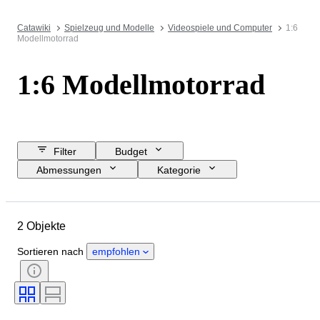
Catawiki
Spielzeug und Modelle
Videospiele und Computer
1:6
Modellmotorrad
1:6 Modellmotorrad
Filter
Budget
Abmessungen
Kategorie
Mindestpreis
Enddatum
Standort
Marke
Objekt
2 Objekte
Material
Zustand
Zubehör
Periode
Farbe
Maßstab
Sortieren nach
empfohlen
Epoche