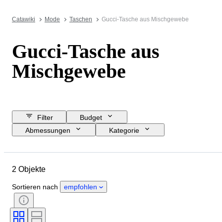
Catawiki
Mode
Taschen
Gucci-Tasche aus Mischgewebe
Gucci-Tasche aus
Mischgewebe
Filter
Budget
Abmessungen
Kategorie
Mindestpreis
Enddatum
Standort
Marke
Objekt
2 Objekte
Material
Zustand
Farbe
Größe
Epoche
Sortieren nach
empfohlen
Accessoires enthalten