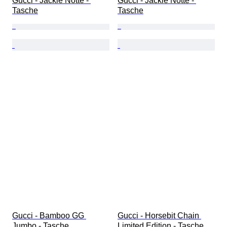
Gucci - Jackie Notte - 
Gucci - Jackie Notte - 
Tasche
Tasche
Gucci - Bamboo GG 
Gucci - Horsebit Chain 
Jumbo - Tasche
Limited Edition - Tasche