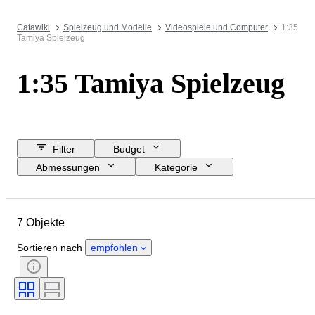
Catawiki
Spielzeug und Modelle
Videospiele und Computer
1:35
Tamiya Spielzeug
1:35 Tamiya Spielzeug
Filter
Budget
Abmessungen
Kategorie
Mindestpreis
Enddatum
Standort
Marke
Objekt
7 Objekte
Herkunftsland
Material
Zustand
Zubehör
Periode
Sortieren nach
empfohlen
Maßstab
Epoche