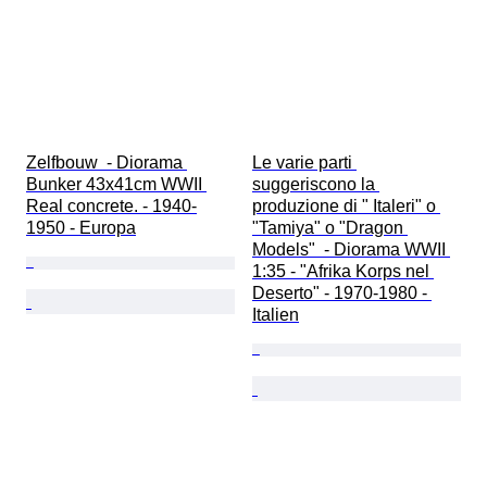
Zelfbouw  - Diorama 
Le varie parti 
Bunker 43x41cm WWII 
suggeriscono la 
Real concrete. - 1940-
produzione di " Italeri" o 
1950 - Europa
"Tamiya" o "Dragon 
Models"  - Diorama WWII 
1:35 - "Afrika Korps nel 
Deserto" - 1970-1980 - 
Italien