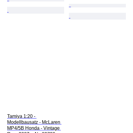
Tamiya 1:20 - 
Modellbausatz - McLaren 
MP4/5B Honda - Vintage 