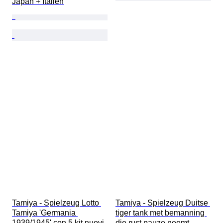
Japan + Italien
Tamiya - Spielzeug Lotto 
Tamiya - Spielzeug Duitse 
Tamiya 'Germania 
tiger tank met bemanning 
1939/1945' con 5 kit nuovi 
die rust pauze neemt - 