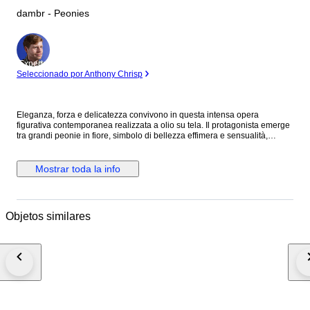
dambr - Peonies
Experto
Seleccionado por Anthony Chrisp
Eleganza, forza e delicatezza convivono in questa intensa opera
figurativa contemporanea realizzata a olio su tela. Il protagonista emerge
tra grandi peonie in fiore, simbolo di bellezza effimera e sensualità,
mentre lo sfondo turchese crea un’atmosfera luminosa e raffinata capace
di catturare immediatamente lo sguardo. La pittura combina dettagli
realistici del volto con pennellate morbide e dinamiche, donando
Mostrar toda la info
movimento, profondità ed emozione all’intera composizione. L’equilibrio
tra figura maschile e elementi floreali rende l’opera moderna, sofisticata e
perfetta sia per collezionisti di arte contemporanea sia come pezzo
d’arredo di forte impatto visivo. I colori possono differire per via delle
Objetos similares
impostazioni sullo schermo Le mie opere sono pezzi unici e originali
Fanno parte di collezioni private in Italia e all'estero L'opera verrà
imballata e spedita accuratamente. Certificato di autenticità. Opera
originale unica. Tecnica: olio su tela Dimensioni: 50 x 50 cm Condizioni:
eccellenti Firmata dall’artista. Un dipinto dal carattere poetico e
contemporaneo, capace di valorizzare qualsiasi ambiente con
personalità ed eleganza.