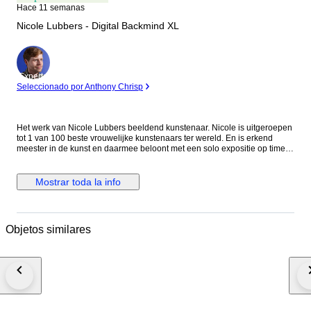
Hace 11 semanas
Nicole Lubbers - Digital Backmind XL
Experto
Seleccionado por Anthony Chrisp
Het werk van Nicole Lubbers beeldend kunstenaar. Nicole is uitgeroepen
tot 1 van 100 beste vrouwelijke kunstenaars ter wereld. En is erkend
meester in de kunst en daarmee beloont met een solo expositie op time
square New York. Transformeer je ruimte met het werk van van Nicole
Lubbers, een betoverend abstract stuk dat de kracht van veerkracht en
opwaartse beweging viert. Lubbers, bekend om haar innovatieve
Mostrar toda la info
benadering van abstracte kunst, gebruikt een opvallend palet en
dynamische vormen om een ​​meeslepend visueel verhaal te creëren. De
rijke kleuren en ingewikkelde texturen van het kunstwerk trekken kijkers
naar binnen en moedigen hen aan om na te denken over thema's als
Objetos similares
doorzettingsvermogen en kracht. De gedurfde compositie van het stuk
maakt het een ideaal middelpunt voor een verscheidenheid aan
omgevingen, van moderne woonkamers tot chique kantoren en verfijnde
galerijen. Je ontvangt dit kunstwerk als opgerold canvas. Dat betekent dat
het doek los, zonder frame, is verzonden. Dit doen we met zorg, om het
werk optimaal te beschermen tijdens transport én om jou de vrijheid te
geven het precies zo in te lijsten of op te spannen als jij mooi vindt. Laat
het canvas professioneel opspannen op een spieraam bij een