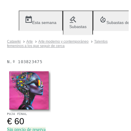
Esta semana
Subastas de
Subastas
Catawiki
Arte
Arte moderno y contemporáneo
Talentos
femeninos a los que seguir de cerca
N.º
103823475
Vendido
PUJA FINAL
€ 60
Sin precio de reserva