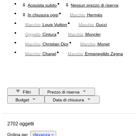
Acquista subito
Nessun prezzo di riserva
In chiusura oggi
Marchio
Hermès
Marchio
Louis Vuitton
Marchio
Gucci
Oggetto
Cintura
Marchio
Moncler
Marchio
Christian Dior
Marchio
Monet
Marchio
Chanel
Marchio
Ermenegildo Zegna
Filtri
Prezzo di riserva
Budget
Data di chiusura
Ubicazione
Dimensioni
Marchio
Oggetto
2702 oggetti
Paese d’origine
Materiale
Genere
Condizioni
Periodo
Ordina per
rilevanza