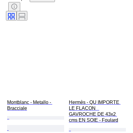
Pietra preziosa
Certificato
Titolo
Stile
Colore
Taglia
Taglio
Taglia sull’oggetto
Motivo
Accessori inclusi
Tipo di diamante
Misura
Epoca
Creatore
Modello
Montblanc - Metallo - 
Hermès - QU IMPORTE 
Bracciale
LE FLACON   
GAVROCHE DE 43x2 
cms EN SOIE - Foulard