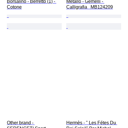
Borsalino - Berretto (1) - 
Metallo - Gemelli - 
Cotone
Calligrafia   MB124209
Other brand - 
Hermès - " Les Fétes Du 