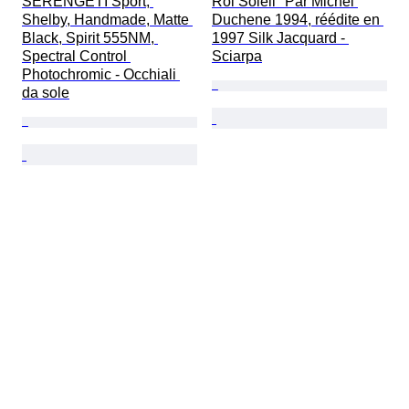
SERENGETI Sport, 
Roi Soleil" Par Michel 
Shelby, Handmade, Matte 
Duchene 1994, réédite en 
Black, Spirit 555NM, 
1997 Silk Jacquard - 
Spectral Control 
Sciarpa
Photochromic - Occhiali 
da sole