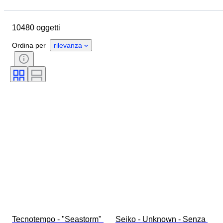
Ubicazione
Marchio
Diametro della cassa
10480 oggetti
Lunghezza del cinturino dell’orologio
Oggetto
Paese d’origine
Ordina per
rilevanza
Materiale
Genere
Condizioni
Periodo
Certificato
Soggetto
Edizione
Lingua
Colore
Movimento dell'orologio
Materiale del cinturino dell’orologio
Epoca
Riserva di carica
Con rintocco
Originale / Replica
Tipo di automobilia
Modello
Tecnotempo - "Seastorm" 
Seiko - Unknown - Senza 