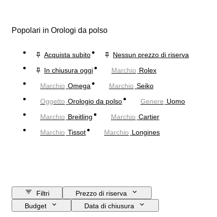
Popolari in Orologi da polso
Acquista subito
Nessun prezzo di riserva
In chiusura oggi
Marchio
Rolex
Marchio
Omega
Marchio
Seiko
Oggetto
Orologio da polso
Genere
Uomo
Marchio
Breitling
Marchio
Cartier
Marchio
Tissot
Marchio
Longines
Filtri
Prezzo di riserva
Budget
Data di chiusura