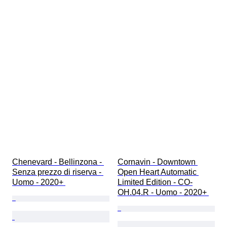
Chenevard - Bellinzona - 
Cornavin - Downtown 
Senza prezzo di riserva - 
Open Heart Automatic 
Uomo - 2020+ 
Limited Edition - CO-
OH.04.R - Uomo - 2020+ 