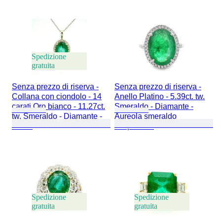
Spedizione
gratuita
Senza prezzo di riserva -
Senza prezzo di riserva -
Collana con ciondolo - 14
Anello Platino - 5.39ct. tw.
carati Oro bianco - 11.27ct.
Smeraldo - Diamante -
tw. Smeraldo - Diamante -
Aureola smeraldo
Ovale
trasparente
Spedizione
Spedizione
gratuita
gratuita