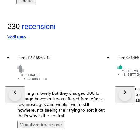
Traduci
230
recensioni
Vedi tutto
user-cf2a1596ea42
user-056465
POSITIVO
•
1 SETTI
NEUTRALE
•
5 GIORNI FA
Arrivato in 
The ring is lovely but they charged 90€ for
ben rifinito
postage however it was offered free. After a
Sono rimas
few messages and weeks, we’re still
nowhere, not seeing their trying to sort it out
that’s why is the neutral.
Visualizza traduzione