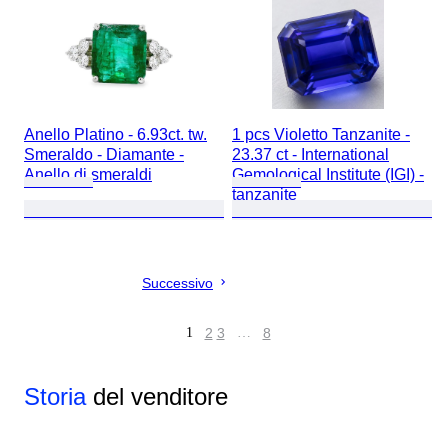
Anello Platino - 6.93ct. tw.
1 pcs Violetto Tanzanite -
Smeraldo - Diamante -
23.37 ct - International
Anello di smeraldi
Gemological Institute (IGI) -
tanzanite
Successivo
1
2
3
…
8
Storia
del venditore