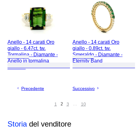
Anello - 14 carati Oro
Anello - 14 carati Oro
giallo - 6.47ct. tw.
giallo - 0.89ct. tw.
Tormalina - Diamante -
Smeraldo - Diamante -
Anello in tormalina
Eternity Band
naturale
Precedente
Successivo
1
2
3
…
10
Storia
del venditore