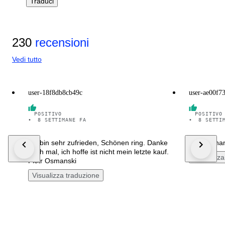
Traduci
230
recensioni
Vedi tutto
user-18f8db8cb49c
user-ae00f7
POSITIVO
POSITIVO
•
8 SETTIMANE FA
•
8 SETTI
Ich bin sehr zufrieden, Schönen ring. Danke
perfect tha
noch mal, ich hoffe ist nicht mein letzte kauf.
Visualizza
Piotr Osmanski
Visualizza traduzione