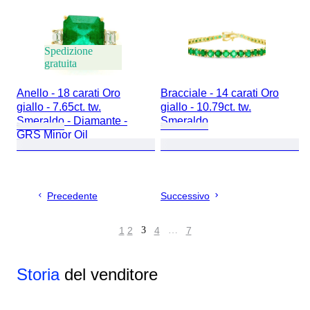
Spedizione
gratuita
Anello - 18 carati Oro
Bracciale - 14 carati Oro
giallo - 7.65ct. tw.
giallo - 10.79ct. tw.
Smeraldo - Diamante -
Smeraldo
GRS Minor Oil
Precedente
Successivo
1
2
3
4
…
7
Storia
del venditore