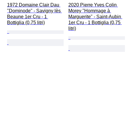
1972 Domaine Clair Dau 
2020 Pierre Yves Colin 
"Dominode" - Savigny lès 
Morey "Hommage à 
Beaune 1er Cru - 1 
Marguerite" - Saint-Aubin 
Bottiglia (0,75 litri)
1er Cru - 1 Bottiglia (0,75 
litri)