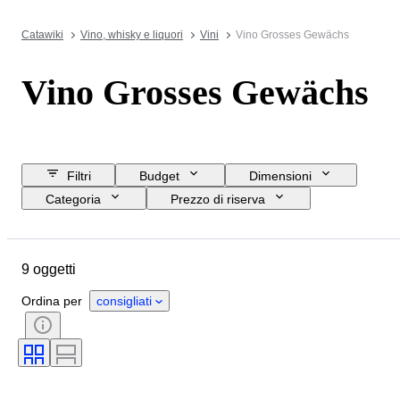
Catawiki
Vino, whisky e liquori
Vini
Vino Grosses Gewächs
Vino Grosses Gewächs
Filtri
Budget
Dimensioni
Categoria
Prezzo di riserva
Data di chiusura
Ubicazione
Oggetto
Paese d’origine
9 oggetti
Condizioni
Accessori
Formato della bottiglia
Ordina per
consigliati
Regione vinicola
Denominazione del vino / Classificazione
Vitigni
Livello di riempimento del vino
Classificazione del vino