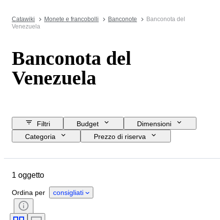
Catawiki
Monete e francobolli
Banconote
Banconota del
Venezuela
Banconota del
Venezuela
Filtri
Budget
Dimensioni
Categoria
Prezzo di riserva
Data di chiusura
Ubicazione
Oggetto
Paese d’origine
1 oggetto
Condizioni
Soggetto
Epoca
Ordina per
consigliati