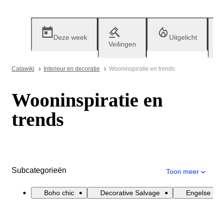
Deze week
Uitgelicht
Veilingen
Catawiki
Interieur en decoratie
Wooninspiratie en trends
Wooninspiratie en
trends
Subcategorieën
Toon meer
Boho chic
Decorative Salvage
Engelse la