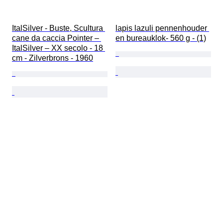
ItalSilver - Buste, Scultura 
lapis lazuli pennenhouder 
cane da caccia Pointer – 
en bureauklok- 560 g - (1)
ItalSilver – XX secolo - 18 
cm - Zilverbrons - 1960