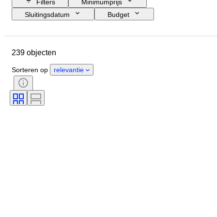
Filters
Minimumprijs
Sluitingsdatum
Budget
Locatie
Grootte
Afmetingen
Merk
Object
239 objecten
Land van herkomst
Materiaal
Geslacht
Conditie
Periode
Sorteren op
relevantie
Certificaat
Onderwerp
Stijl
Techniek
Handtekening
Oplage
Kleur
Minerale vorm
Verkocht door
Kunstenaar
Decor
Era
Maker
Model