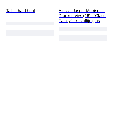
Tafel - hard hout
Alessi - Jasper Morrison - 
Drankservies (16) - ''Glass 
Family'' - kristallijn glas