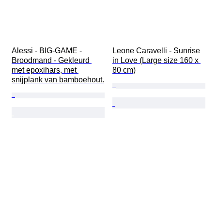
Alessi - BIG-GAME - 
Leone Caravelli - Sunrise 
Broodmand - Gekleurd 
in Love (Large size 160 x 
met epoxihars, met 
80 cm)
snijplank van bamboehout.