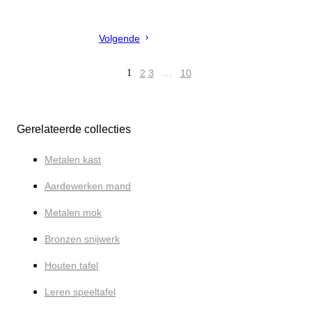
Volgende
1
2
3
…
10
Gerelateerde collecties
Metalen kast
Aardewerken mand
Metalen mok
Bronzen snijwerk
Houten tafel
Leren speeltafel