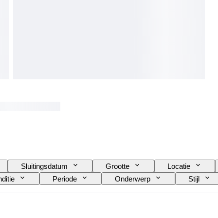
Sluitingsdatum
Grootte
Locatie
ditie
Periode
Onderwerp
Stijl
Getest en werkend
Verkocht door
Gangres