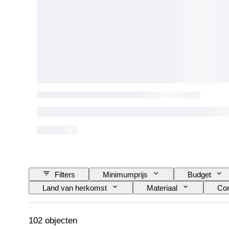
Filters
Minimumprijs
Budget
Land van herkomst
Materiaal
Con
Horloge uurwerk
Origineel / Replica
Meting
Maker
Model
102 objecten