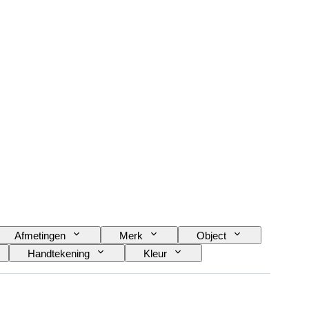
Afmetingen
Merk
Object
Handtekening
Kleur
erve
Slag
Era