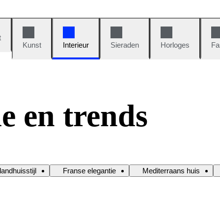
t
Kunst
Interieur
Sieraden
Horloges
Fa
e en trends
andhuisstijl
Franse elegantie
Mediterraans huis