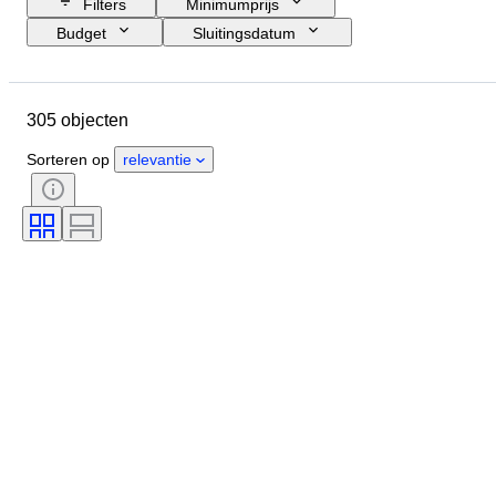
Filters
Minimumprijs
Budget
Sluitingsdatum
Locatie
Grootte
Afmetingen
Merk
Object
305 objecten
Land van herkomst
Materiaal
Geslacht
Conditie
Periode
Sorteren op
relevantie
Certificaat
Onderwerp
Stijl
Techniek
Handtekening
Oplage
Kleur
Horloge uurwerk
Era
Verkocht door
Decor
Gangreserve
Slag
Type klok