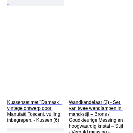
Kussenset met "Damask" 
Wandkandelaar (2) - Set 
vintage ontwerp door 
van twee wandlampen in 
Manufatti Toscani, vulling 
mand-stijl – Brons / 
inbegrepen. - Kussen (6)
Goudkleurige Messing en 
hoogwaardig kristal – Stijl 
- Verguld messing - 