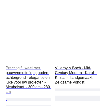
Prachtig fluweel met 
Villeroy & Boch - Mid-
pauwenmotief op gouden 
Century Modern - Karaf - 
achtergrond - elegantie en 
Kristal - Handgemaakt 
luxe voor uw projecten - 
Zeldzame Vondst
Meubelstof  - 300 cm - 280 
cm