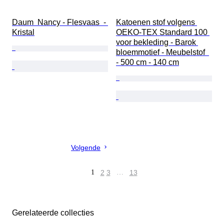
Daum  Nancy - Flesvaas  - 
Katoenen stof volgens 
Kristal
OEKO-TEX Standard 100 
voor bekleding - Barok 
bloemmotief - Meubelstof  
- 500 cm - 140 cm
Volgende
1
2
3
…
13
Gerelateerde collecties