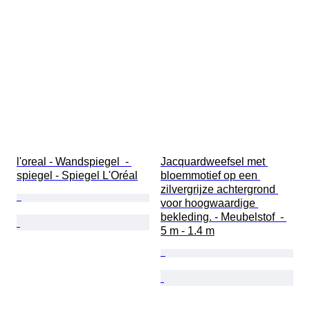
l'oreal - Wandspiegel  - 
Jacquardweefsel met 
spiegel - Spiegel L'Oréal
bloemmotief op een 
zilvergrijze achtergrond 
voor hoogwaardige 
bekleding. - Meubelstof  - 
5 m - 1.4 m