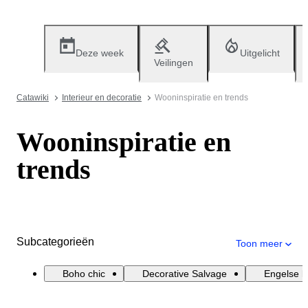
Deze week
Uitgelicht
Veilingen
Catawiki
Interieur en decoratie
Wooninspiratie en trends
Wooninspiratie en
trends
Subcategorieën
Toon meer
Boho chic
Decorative Salvage
Engelse la