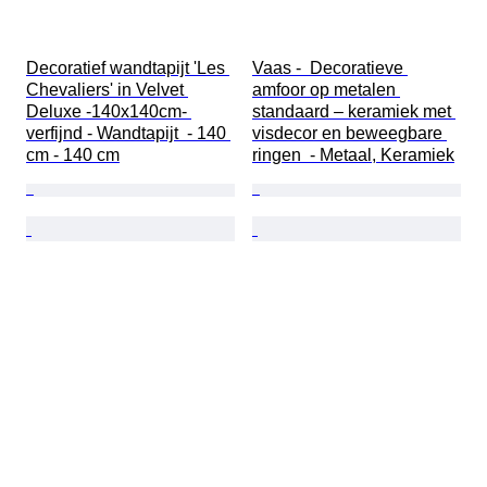
Decoratief wandtapijt 'Les 
Vaas -  Decoratieve 
Chevaliers' in Velvet 
amfoor op metalen 
Deluxe -140x140cm- 
standaard – keramiek met 
verfijnd - Wandtapijt  - 140 
visdecor en beweegbare 
cm - 140 cm
ringen  - Metaal, Keramiek