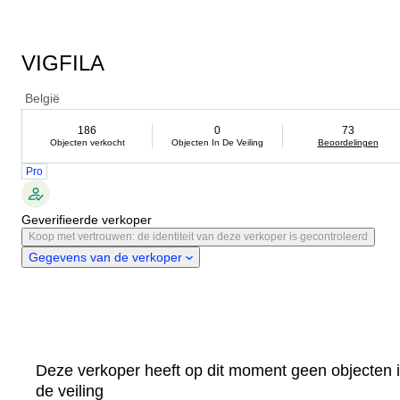
VIGFILA
België
186
0
73
Objecten verkocht
Objecten In De Veiling
Beoordelingen
Pro
Geverifieerde verkoper
Koop met vertrouwen: de identiteit van deze verkoper is gecontroleerd
Gegevens van de verkoper
Deze verkoper heeft op dit moment geen objecten 
de veiling