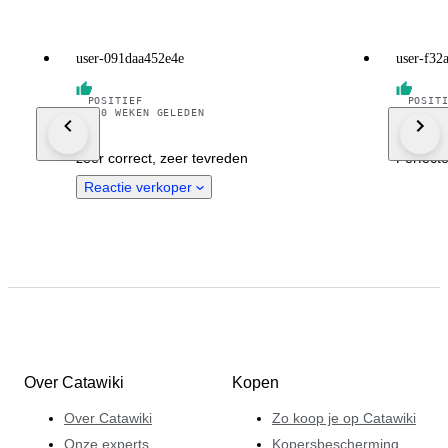
user-091daa452e4e
user-f32
POSITIEF
POSIT
•
10 WEKEN GELEDEN
•
57 W
zeer correct, zeer tevreden
Perfecte
Reactie verkoper
Over Catawiki
Kopen
Over Catawiki
Zo koop je op Catawiki
Onze experts
Kopersbescherming