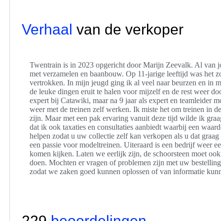
Verhaal
van de verkoper
Twentrain is in 2023 opgericht door Marijn Zeevalk. Al van jon
met verzamelen en baanbouw. Op 11-jarige leeftijd was het zo 
vertrokken. In mijn jeugd ging ik al veel naar beurzen en in 
de leuke dingen eruit te halen voor mijzelf en de rest weer do
expert bij Catawiki, maar na 9 jaar als expert en teamleider 
weer met de treinen zelf werken. Ik miste het om treinen in d
zijn. Maar met een pak ervaring vanuit deze tijd wilde ik graa
dat ik ook taxaties en consultaties aanbiedt waarbij een wa
helpen zodat u uw collectie zelf kan verkopen als u dat graag
een passie voor modeltreinen. Uiteraard is een bedrijf weer e
komen kijken. Laten we eerlijk zijn, de schoorsteen moet ook 
doen. Mochten er vragen of problemen zijn met uw bestelling,
zodat we zaken goed kunnen oplossen of van informatie kun
229
beoordelingen