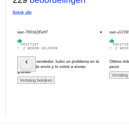
Bekijk alle
user-7f01fd285e97
user-a5159
POSITIEF
POSITIE
•
2 WEKEN GELEDEN
•
2 WEKE
Excelente vendedor, hubo un problema en la
Ottimo imb
dirección de envío y lo volvió a enviar,
pezzi.
gracias
Vertaling
Vertaling bekijken