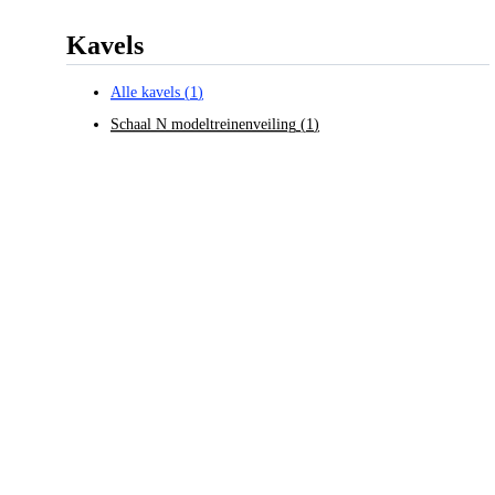
Kavels
Alle kavels
(
1
)
Schaal N modeltreinenveiling
(
1
)