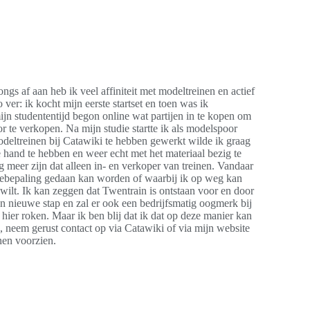
gs af aan heb ik veel affiniteit met modeltreinen en actief
ver: ik kocht mijn eerste startset en toen was ik
mijn studententijd begon online wat partijen in te kopen om
or te verkopen. Na mijn studie startte ik als modelspoor
modeltreinen bij Catawiki te hebben gewerkt wilde ik graag
e hand te hebben en weer echt met het materiaal bezig te
g meer zijn dat alleen in- en verkoper van treinen. Vandaar
ardebepaling gedaan kan worden of waarbij ik op weg kan
 wilt. Ik kan zeggen dat Twentrain is ontstaan voor en door
en nieuwe stap en zal er ook een bedrijfsmatig oogmerk bij
hier roken. Maar ik ben blij dat ik dat op deze manier kan
 neem gerust contact op via Catawiki of via mijn website
nen voorzien.