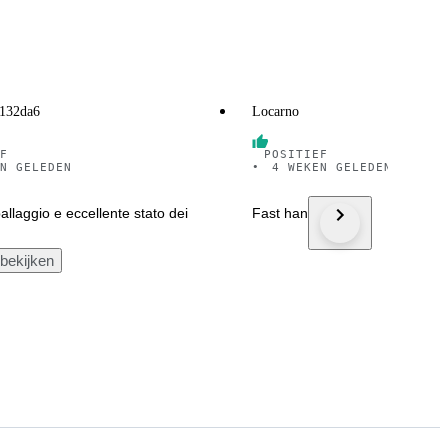
f132da6
Locarno
F
POSITIEF
N GELEDEN
•
4 WEKEN GELEDEN
allaggio e eccellente stato dei
Fast handling, Thx
 bekijken