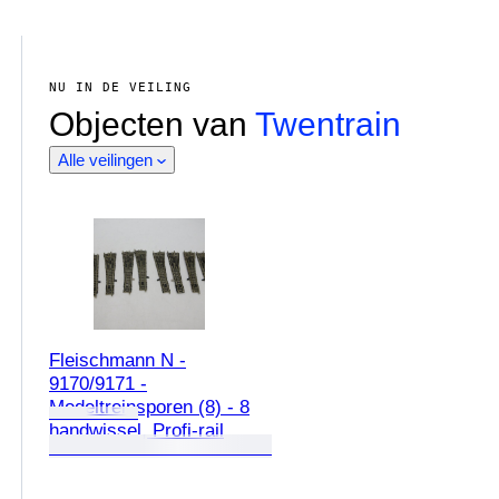
NU IN DE VEILING
Objecten van
Twentrain
Alle veilingen
Fleischmann N -
9170/9171 -
Modeltreinsporen (8) - 8
handwissel, Profi-rail