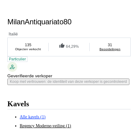
MilanAntiquariato80
Italië
135
31
64,29%
Objecten verkocht
Beoordelingen
Particulier
Geverifieerde verkoper
Koop met vertrouwen: de identiteit van deze verkoper is gecontroleerd
Kavels
Alle kavels
(
1
)
Regency Moderne-veiling
(
1
)