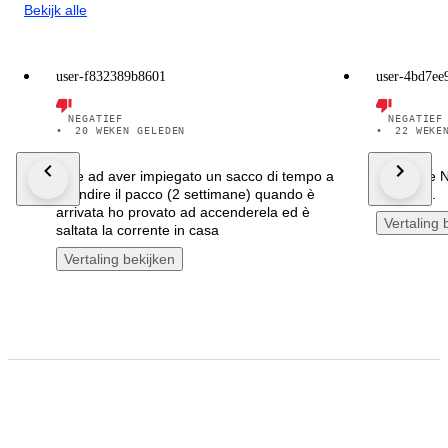
Bekijk alle
user-f832389b8601
user-4bd7ee
NEGATIEF
NEGATIEF
•
20 WEKEN GELEDEN
•
22 WEKE
oltre ad aver impiegato un sacco di tempo a
extensive N
spendire il pacco (2 settimane) quando è
Reaktion.
arrivata ho provato ad accenderela ed è
Vertaling 
saltata la corrente in casa
Vertaling bekijken