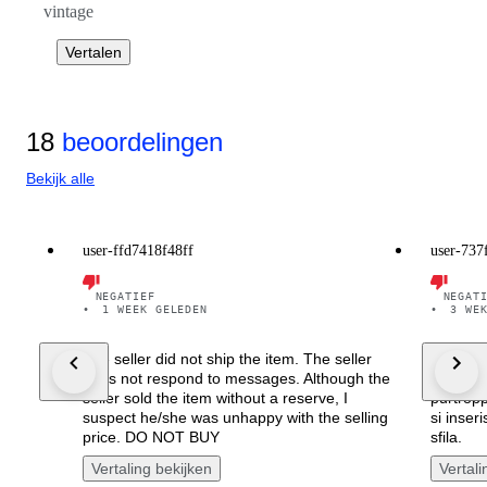
vintage
Vertalen
18
beoordelingen
Bekijk alle
user-ffd7418f48ff
user-737
NEGATIEF
NEGAT
•
1 WEEK GELEDEN
•
3 WE
The seller did not ship the item. The seller
Recensio
does not respond to messages. Although the
stato v
seller sold the item without a reserve, I
purtrop
suspect he/she was unhappy with the selling
si inseri
price. DO NOT BUY
sfila.
Vertaling bekijken
Vertali