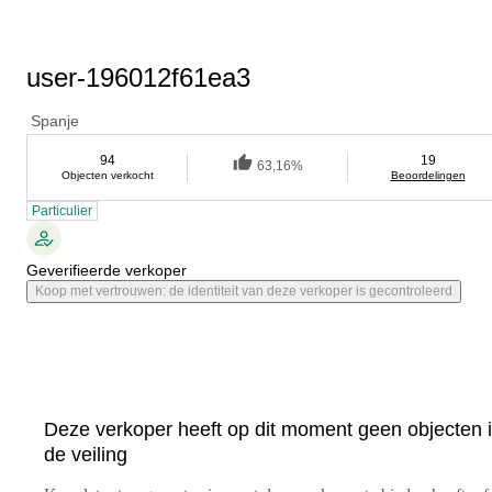
user-196012f61ea3
Spanje
94
19
63,16%
Objecten verkocht
Beoordelingen
Particulier
Geverifieerde verkoper
Koop met vertrouwen: de identiteit van deze verkoper is gecontroleerd
Deze verkoper heeft op dit moment geen objecten 
de veiling