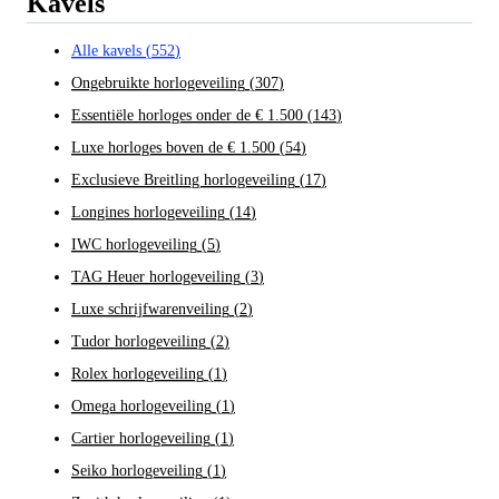
Kavels
Alle kavels
(
552
)
Ongebruikte horlogeveiling
(
307
)
Essentiële horloges onder de € 1.500
(
143
)
Luxe horloges boven de € 1.500
(
54
)
Exclusieve Breitling horlogeveiling
(
17
)
Longines horlogeveiling
(
14
)
IWC horlogeveiling
(
5
)
TAG Heuer horlogeveiling
(
3
)
Luxe schrijfwarenveiling
(
2
)
Tudor horlogeveiling
(
2
)
Rolex horlogeveiling
(
1
)
Omega horlogeveiling
(
1
)
Cartier horlogeveiling
(
1
)
Seiko horlogeveiling
(
1
)