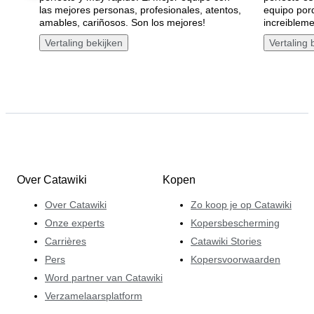
las mejores personas, profesionales, atentos,
equipo por
amables, cariñosos. Son los mejores!
increibleme
Vertaling bekijken
Vertaling 
Over Catawiki
Kopen
Over Catawiki
Zo koop je op Catawiki
Onze experts
Kopersbescherming
Carrières
Catawiki Stories
Pers
Kopersvoorwaarden
Word partner van Catawiki
Verzamelaarsplatform