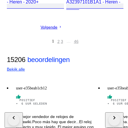
- Heren - 2020+
A32397101B1A1 - Heren -
2020+
Volgende
1
2
3
…
46
15206
beoordelingen
Bekijk alle
user-e35beab1cb12
user-e35bea
POSITIEF
POSITIEF
•
6 UUR GELEDEN
•
6 UUR G
El mejor vendedor de relojes de
El mejor ve
Catawiki.Poco más hay que decir...El reloj
plataforma
perfecto y muy rápido. El mejor equipo con
perfecto es