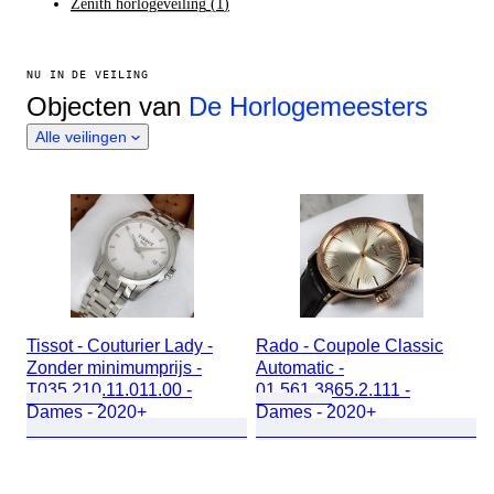
Zenith horlogeveiling
(
1
)
NU IN DE VEILING
Objecten van
De Horlogemeesters
Alle veilingen
Tissot - Couturier Lady -
Rado - Coupole Classic
Zonder minimumprijs -
Automatic -
T035.210.11.011.00 -
01.561.3865.2.111 -
Dames - 2020+
Dames - 2020+