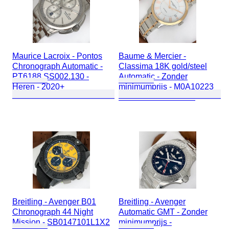
Maurice Lacroix - Pontos
Baume & Mercier -
Chronograph Automatic -
Classima 18K gold/steel
PT6188.SS002.130 -
Automatic - Zonder
Heren - 2020+
minimumprijs - M0A10223
- Dames - 2010-2020
Breitling - Avenger B01
Breitling - Avenger
Chronograph 44 Night
Automatic GMT - Zonder
Mission - SB0147101L1X2
minimumprijs -