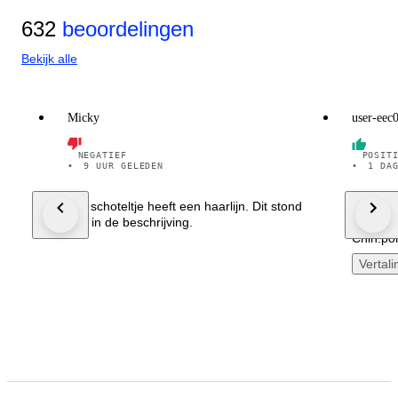
632
beoordelingen
Bekijk alle
Micky
user-eec
NEGATIEF
POSIT
•
9 UUR GELEDEN
•
1 DA
Het schoteltje heeft een haarlijn. Dit stond
Heel ha
niet in de beschrijving.
Ondanks 
Chin.por
Vertali