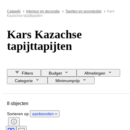
Catawiki
Interieur en decoratie
Tapijten en woontextiel
Kars
Kazachse tapijttapijten
Kars Kazachse
tapijttapijten
Filters
Budget
Afmetingen
Categorie
Minimumprijs
Sluitingsdatum
Locatie
Object
Land van herkomst
8 objecten
Materiaal
Conditie
Periode
Kleur
Era
Model
Sorteren op
aanbevolen