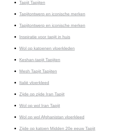
Tapijt Tapijten
Tapijtontwerp en iconische merken
Tapijtontwerp en iconische merken
Inspiratie voor tapijt in huis
Wol op katoenen vloerkleden
Keshan-tapijt Tapijten
Mesh Tapijt Tapijten
Italië vloerkleed
Zijde op zijde Iran Tapijt
Wol op wol Iran Tapijt
Wol op wol Afghanistan vloerkleed
Zijde op katoen Midden 20e eeuw Tapijt