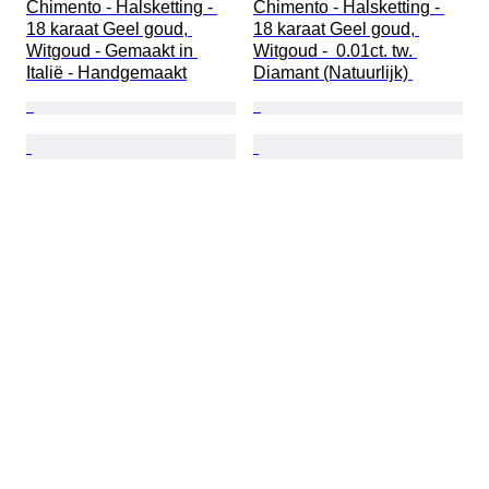
Chimento - Halsketting - 
Chimento - Halsketting - 
18 karaat Geel goud, 
18 karaat Geel goud, 
Witgoud - Gemaakt in 
Witgoud -  0.01ct. tw. 
Italië - Handgemaakt
Diamant (Natuurlijk) 