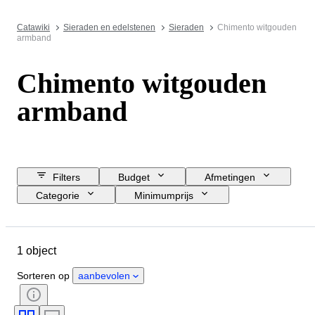
Catawiki
Sieraden en edelstenen
Sieraden
Chimento witgouden
armband
Chimento witgouden
armband
Filters
Budget
Afmetingen
Categorie
Minimumprijs
Sluitingsdatum
Locatie
Merk
Object
1 object
Land van herkomst
Materiaal
Geslacht
Conditie
Sorteren op
aanbevolen
Certificaat
Fijnheid
Maat op het artikel
Era