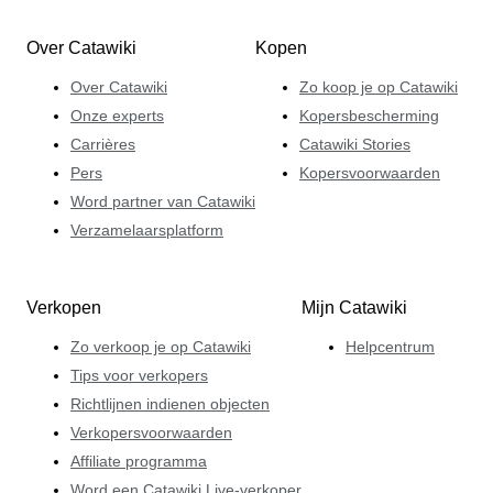
Over Catawiki
Kopen
Over Catawiki
Zo koop je op Catawiki
Onze experts
Kopersbescherming
Carrières
Catawiki Stories
Pers
Kopersvoorwaarden
Word partner van Catawiki
Verzamelaarsplatform
Verkopen
Mijn Catawiki
Zo verkoop je op Catawiki
Helpcentrum
Tips voor verkopers
Richtlijnen indienen objecten
Verkopersvoorwaarden
Affiliate programma
Word een Catawiki Live-verkoper