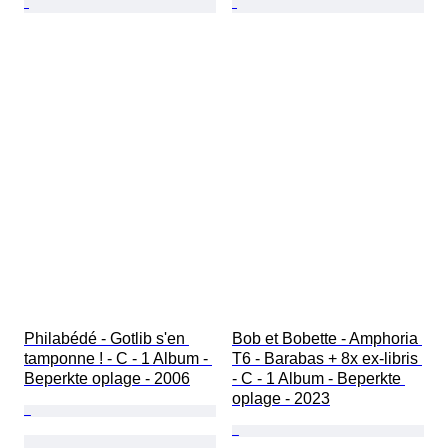
Philabédé - Gotlib s'en 
Bob et Bobette - Amphoria 
tamponne ! - C - 1 Album - 
T6 - Barabas + 8x ex-libris 
Beperkte oplage - 2006
- C - 1 Album - Beperkte 
oplage - 2023