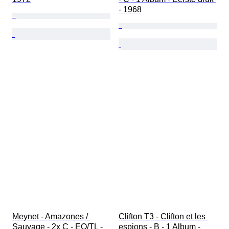
- 1968
Meynet - Amazones / 
Clifton T3 - Clifton et les 
Sauvage - 2x C - EO/TL - 
espions - B - 1 Album - 