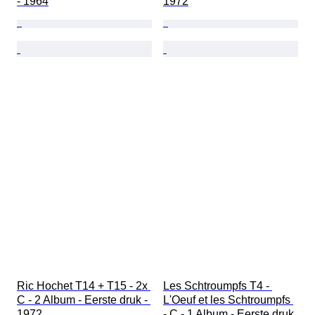
- 1964
1972
Ric Hochet T14 + T15 - 2x 
Les Schtroumpfs T4 - 
C - 2 Album - Eerste druk - 
L'Oeuf et les Schtroumpfs 
1972
- C - 1 Album - Eerste druk 