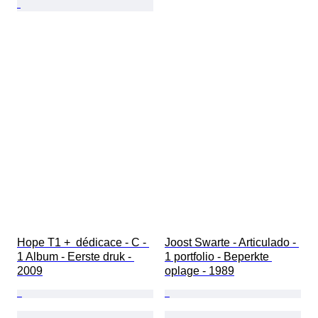
Hope T1 +  dédicace - C - 
Joost Swarte - Articulado - 
1 Album - Eerste druk - 
1 portfolio - Beperkte 
2009
oplage - 1989