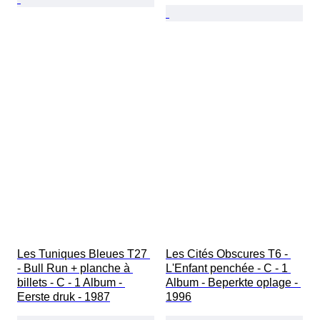
Les Tuniques Bleues T27 
Les Cités Obscures T6 - 
- Bull Run + planche à 
L'Enfant penchée - C - 1 
billets - C - 1 Album - 
Album - Beperkte oplage - 
Eerste druk - 1987
1996