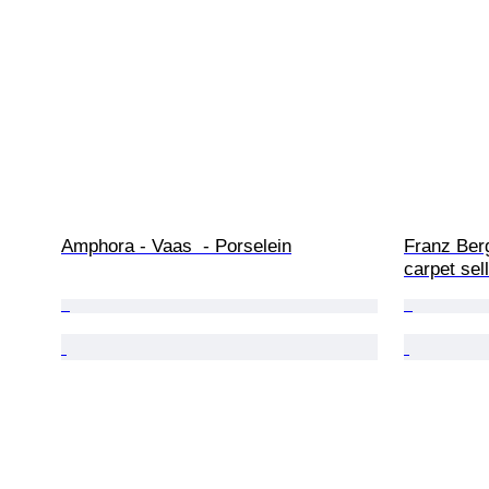
Amphora - Vaas  - Porselein
Franz Berg
carpet sel