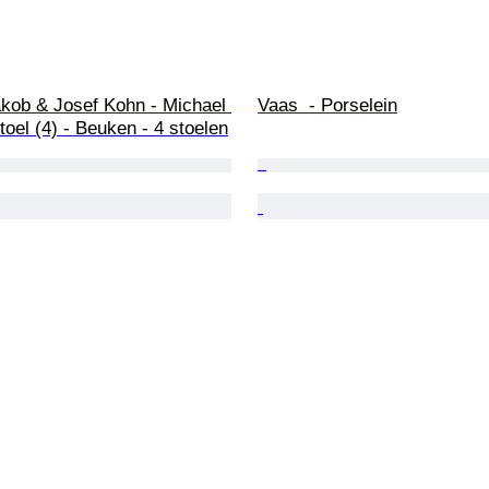
akob & Josef Kohn - Michael 
Vaas  - Porselein
toel (4) - Beuken - 4 stoelen