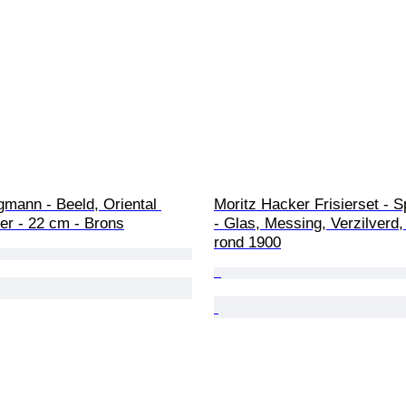
mann - Beeld, Oriental 
Moritz Hacker Frisierset - Sp
ler - 22 cm - Brons
- Glas, Messing, Verzilverd
rond 1900