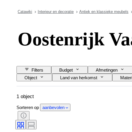
Catawiki
Interieur en decoratie
Antiek en klassieke meubels
Oostenrijk Va
Filters
Budget
Afmetingen
Object
Land van herkomst
Materi
1 object
Sorteren op
aanbevolen