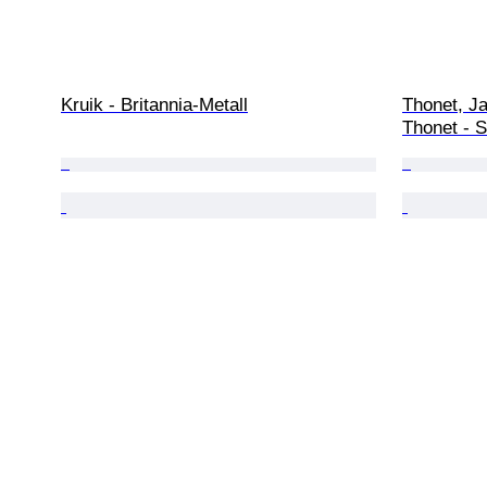
Kruik - Britannia-Metall
Thonet, J
Thonet - S