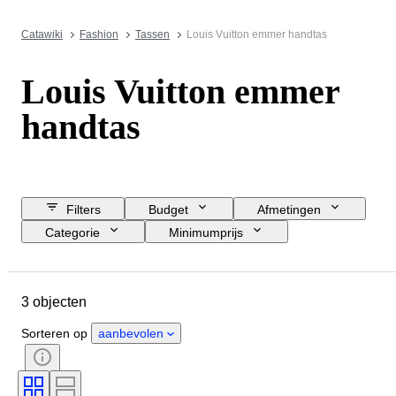
Catawiki
Fashion
Tassen
Louis Vuitton emmer handtas
Louis Vuitton emmer
handtas
Filters
Budget
Afmetingen
Categorie
Minimumprijs
Sluitingsdatum
Locatie
Merk
Object
Materiaal
3 objecten
Conditie
Kleur
Kledingmaat
Era
Model
Sorteren op
aanbevolen