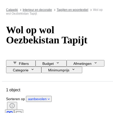
Catawiki
Interieur en decoratie
Tapijten en woontextiel
Wol op
wol Oezbekistan Tapijt
Wol op wol
Oezbekistan Tapijt
Filters
Budget
Afmetingen
Categorie
Minimumprijs
Sluitingsdatum
Locatie
Object
Land van herkomst
1 object
Materiaal
Conditie
Periode
Kleur
Era
Sorteren op
aanbevolen