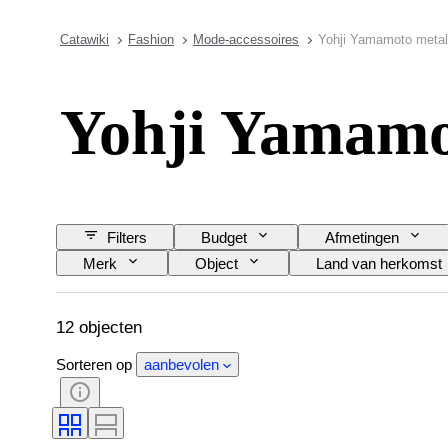
Catawiki
Fashion
Mode-accessoires
Yohji Yamamoto metal
Yohji Yamamo
Filters
Budget
Afmetingen
Merk
Object
Land van herkomst
Accessoires inbegrepen
12 objecten
Sorteren op
aanbevolen