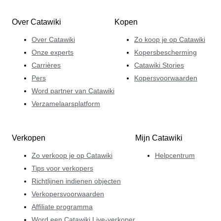
Over Catawiki
Kopen
Over Catawiki
Zo koop je op Catawiki
Onze experts
Kopersbescherming
Carrières
Catawiki Stories
Pers
Kopersvoorwaarden
Word partner van Catawiki
Verzamelaarsplatform
Verkopen
Mijn Catawiki
Zo verkoop je op Catawiki
Helpcentrum
Tips voor verkopers
Richtlijnen indienen objecten
Verkopersvoorwaarden
Affiliate programma
Word een Catawiki Live-verkoper