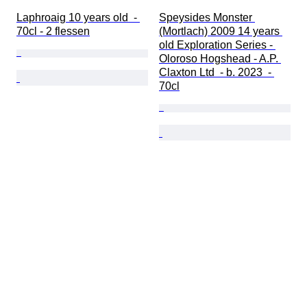
Laphroaig 10 years old  - 
Speysides Monster 
70cl - 2 flessen
(Mortlach) 2009 14 years 
old Exploration Series - 
Oloroso Hogshead - A.P. 
Claxton Ltd  - b. 2023  - 
70cl