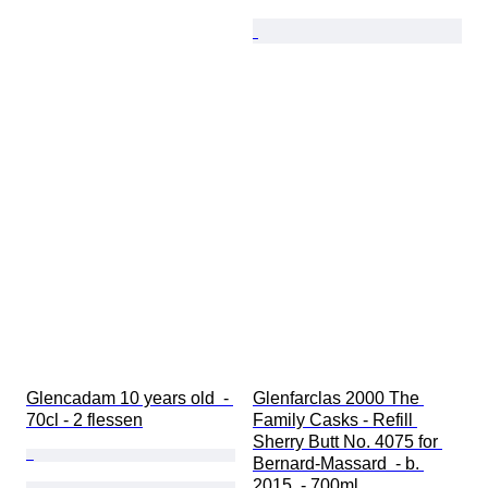
Glencadam 10 years old  - 
Glenfarclas 2000 The 
70cl - 2 flessen
Family Casks - Refill 
Sherry Butt No. 4075 for 
Bernard-Massard  - b. 
2015  - 700ml