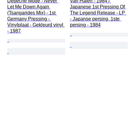
Depeche Mode - Never 
Van Halen - 1984 / 
Let Me Down Again 
Japanese 1st Pressing Of 
(Tsangarides Mix) - 1st 
The Legend Release - LP 
Germany Pressing - 
- Japanse persing, 1ste 
Vinylplaat - Gekleurd vinyl 
persing - 1984
- 1987