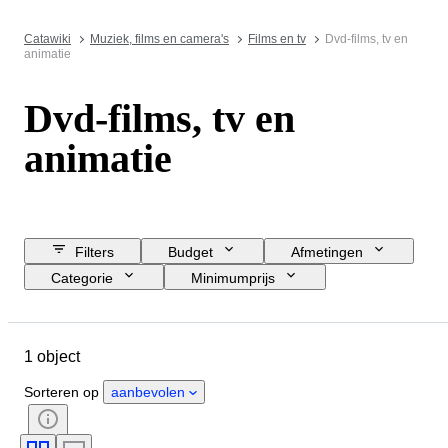
Catawiki
Muziek, films en camera's
Films en tv
Dvd-films, tv en
animatie
Dvd-films, tv en
animatie
Filters
Budget
Afmetingen
Categorie
Minimumprijs
Sluitingsdatum
Locatie
Object
Conditie
Genre
1 object
Platenlabel
Era
Sorteren op
aanbevolen