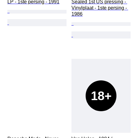
LP - 1ste persing - 1991
Sealed 1st US pressing - 
Vinylplaat - 1ste persing - 
1986
18+