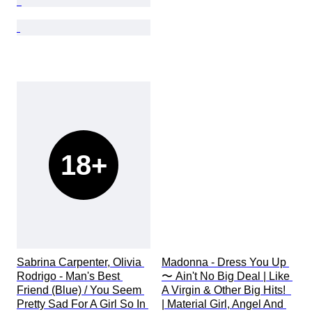
18+
Sabrina Carpenter, Olivia 
Madonna - Dress You Up 
Rodrigo - Man's Best 
〜 Ain't No Big Deal | Like 
Friend (Blue) / You Seem 
A Virgin & Other Big Hits!  
Pretty Sad For A Girl So In 
| Material Girl, Angel And 