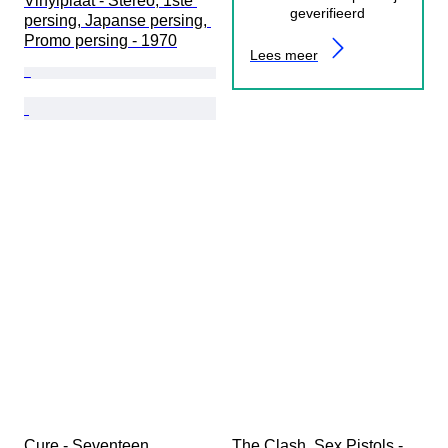
Vinylplaat - Stereo, 1ste 
geverifieerd
persing, Japanse persing, 
Promo persing - 1970
Lees meer
Cure - Seventeen 
The Clash, Sex Pistols - 