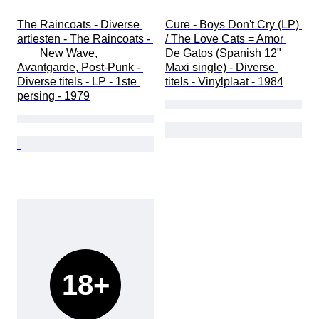
The Raincoats - Diverse 
Cure - Boys Don't Cry (LP) 
artiesten - The Raincoats - 
/ The Love Cats = Amor 
	New Wave, 
De Gatos (Spanish 12" 
Avantgarde, Post-Punk - 
Maxi single) - Diverse 
Diverse titels - LP - 1ste 
titels - Vinylplaat - 1984
persing - 1979
18+