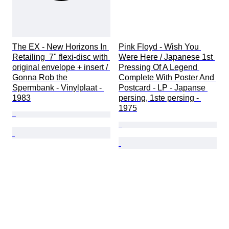
The EX - New Horizons In 
Pink Floyd - Wish You 
Retailing  7" flexi-disc with 
Were Here / Japanese 1st 
original envelope + insert / 
Pressing Of A Legend 
Gonna Rob the 
Complete With Poster And 
Spermbank - Vinylplaat - 
Postcard - LP - Japanse 
1983
persing, 1ste persing - 
1975