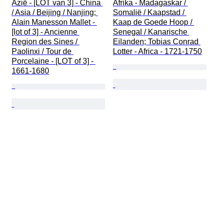
Azië - [LOT van 3] - China 
Afrika - Madagaskar / 
/ Asia / Beijing / Nanjing; 
Somalië / Kaapstad / 
Alain Manesson Mallet - 
Kaap de Goede Hoop / 
[lot of 3] - Ancienne 
Senegal / Kanarische 
Region des Sines / 
Eilanden; Tobias Conrad 
Paolinxi / Tour de 
Lotter - Africa - 1721-1750
Porcelaine - [LOT of 3] - 
1661-1680