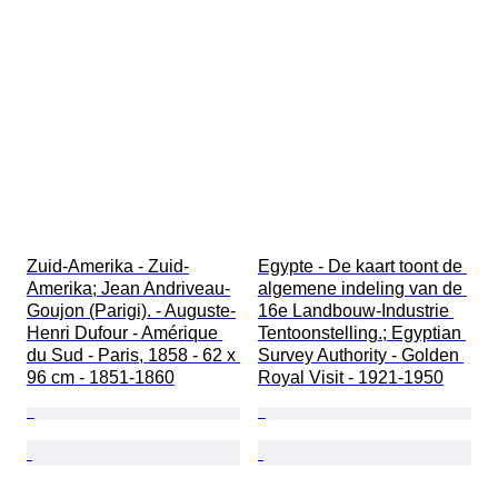
Zuid-Amerika - Zuid-
Egypte - De kaart toont de 
Amerika; Jean Andriveau-
algemene indeling van de 
Goujon (Parigi). - Auguste-
16e Landbouw-Industrie 
Henri Dufour - Amérique 
Tentoonstelling.; Egyptian 
du Sud - Paris, 1858 - 62 x 
Survey Authority - Golden 
96 cm - 1851-1860
Royal Visit - 1921-1950