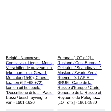
België - Namvrcvm 
Europa - [LOT of 2] - 
Comitatvs + Liege + Mons; 
Rusland / Oost-Europa / 
Verschillende graveurs en 
Oekraïne / Scandinavië / 
tekenaars : o.a. Gerard 
Moskou / Zwarte Zee / 
Mercator (1540), Claes - 
Roemenië; LAPIE -- 
kaarten (62 +68 +72) 
BRUE - Carte de la 
komen uit het boek: 
Russie d'Europe / Carte 
‘Descrittione di tutti i Paesi 
Generale de la Russie et 
Bassi / beschruyvinghe 
Royaume de Pologne.... - 
van - 1601-1620
[LOT of 2] - 1861-1880