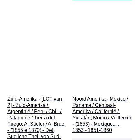
Zuid-Amerika - [LOT van 
Noord Amerika - Mexico / 
2] - Zuid-Amerika / 
Panama / Centraal-
Argentinië / Peru / Chili / 
Amerika / Californië / 
Patagonië / Tierra del 
Yucatán; Monin / Vuillemin 
Fuego; A. Stieler / A. Brue 
- (1853) - Mexique..... 
- (1855 e 1870) - Det 
1853 - 1851-1860
Sudliche Theil von Sud-