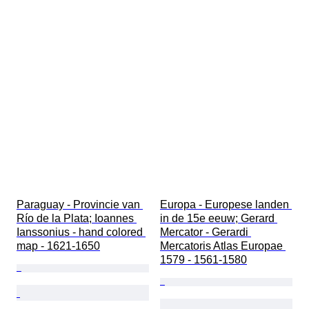
Paraguay - Provincie van 
Europa - Europese landen 
Río de la Plata; Ioannes 
in de 15e eeuw; Gerard 
Ianssonius - hand colored 
Mercator - Gerardi 
map - 1621-1650
Mercatoris Atlas Europae 
1579 - 1561-1580