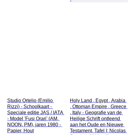
Studio Ortelio (Emilio 
Holy Land , Egypt , Arabia 
Rizzi) - Schoolkaart - 
, Ottoman Empire , Greece 
Speciale editie JAS / IATA 
, Italy - Geografie van de 
- Model 'Fusi Orari' (AM, 
Heilige Schrift ontleend 
NOON, PM), jaren 1980 - 
aan het Oude en Nieuwe 
Papier, Hout
Testament, Tafel I; Nicolas 