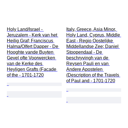
Holy Land/Israel - 
Italy, Greece, Asia Minor, 
Jeruzalem - Kerk van het 
Holy Land, Cyprus, Middle 
Heilig Graf; Franciscus 
East - Regio Oostelijke 
Halma/Olfert Dapper - De 
Middellandse Zee; Daniel 
Hooghte vande Buyten 
Stoopendaal - De 
Gevel ofte Voorwercken 
beschryvingh van de 
van de Kerke des 
Reysen Pauli en van 
Heyligen Grafts (Facade 
Andere Apostelen 
of the - 1701-1720
(Description of the Travels 
of Paul and - 1701-1720