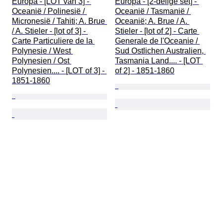
Europa - [LOT van 3] - 
Europa - [2-delige set] - 
Oceanië / Polinesië / 
Oceanië / Tasmanië / 
Micronesië / Tahiti; A. Brue 
Oceanië; A. Brue / A. 
/ A. Stieler - [lot of 3] - 
Stieler - [lot of 2] - Carte 
Carte Particuliere de la 
Generale de l'Oceanie / 
Polynesie / West 
Sud Ostlichen Australien, 
Polynesien / Ost 
Tasmania Land.... - [LOT 
Polynesien.... - [LOT of 3] - 
of 2] - 1851-1860
1851-1860