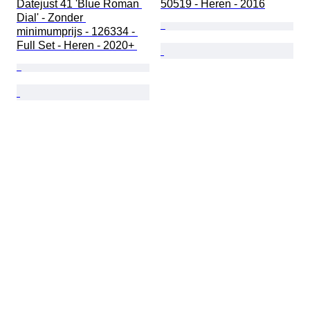
Datejust 41 'Blue Roman 
50519 - Heren - 2016
Dial' - Zonder 
minimumprijs - 126334 - 
Full Set - Heren - 2020+ 