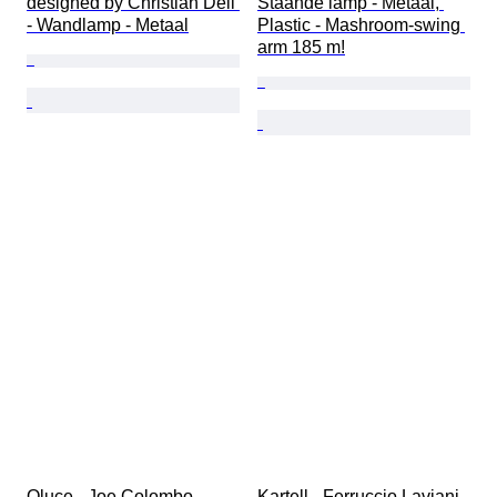
designed by Christian Dell 
Staande lamp - Metaal, 
- Wandlamp - Metaal
Plastic - Mashroom-swing 
arm 185 m!
Oluce - Joe Colombo - 
Kartell - Ferruccio Laviani 