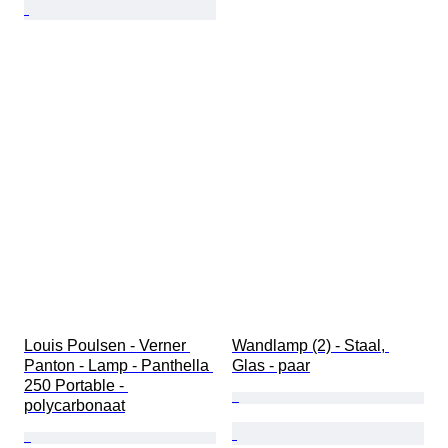
Louis Poulsen - Verner 
Wandlamp (2) - Staal, 
Panton - Lamp - Panthella 
Glas - paar
250 Portable - 
polycarbonaat