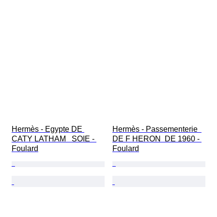
Hermès - Egypte DE 
Hermès - Passementerie  
CATY LATHAM   SOIE - 
DE F HERON  DE 1960 - 
Foulard
Foulard