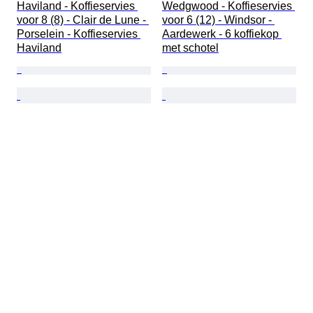
Haviland - Koffieservies 
Wedgwood - Koffieservies 
voor 8 (8) - Clair de Lune - 
voor 6 (12) - Windsor - 
Porselein - Koffieservies 
Aardewerk - 6 koffiekop 
Haviland
met schotel