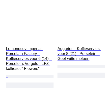
Lomonosov Imperial 
Augarten - Koffieservies 
Porcelain Factory - 
voor 8 (21) - Porselein - 
Koffieservies voor 6 (14) - 
Geel-witte meloen
Porselein, Verguld - LFZ-
koffieset " Flowers"