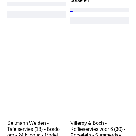
porselein
Seltmann Weiden - 
Villeroy & Boch - 
Tafelservies (18) - Bordo 
Koffieservies voor 6 (30) - 
oro - 24 kt goud - Model 
Porselein - Summerday