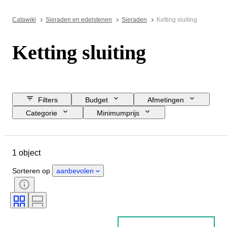
Catawiki
Sieraden en edelstenen
Sieraden
Ketting sluiting
Ketting sluiting
Filters
Budget
Afmetingen
Categorie
Minimumprijs
Sluitingsdatum
Locatie
Object
Land van herkomst
1 object
Materiaal
Geslacht
Conditie
Steen
Certificaat
Sorteren op
aanbevolen
Fijnheid
Stijl
Era