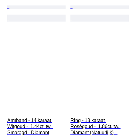
Armband - 14 karaat 
Ring - 18 karaat 
Witgoud -  1.44ct. tw. 
Roségoud -  1.86ct. tw. 
Smaragd - Diamant
Diamant (Natuurlijk) - 