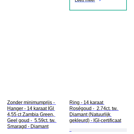
Lees meer
Zonder minimumprijs - 
Ring - 14 karaat 
Hanger - 14 karaat IGI 
Roségoud -  2.74ct. tw. 
4,55 ct Zambia Green, 
Diamant (Natuurlijk 
Geel goud -  5.59ct. tw. 
gekleurd) - IGI-certificaat
Smaragd - Diamant