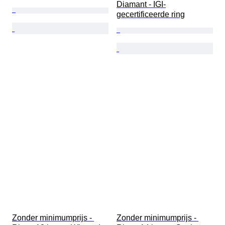
Diamant - IGI-
gecertificeerde ring
Zonder minimumprijs - 
Zonder minimumprijs - 