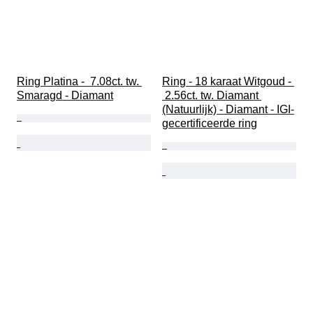
Ring Platina -  7.08ct. tw. 
Ring - 18 karaat Witgoud - 
Smaragd - Diamant
 2.56ct. tw. Diamant 
(Natuurlijk) - Diamant - IGI-
gecertificeerde ring