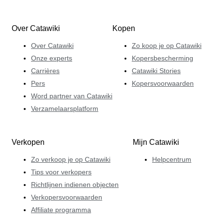
Over Catawiki
Kopen
Over Catawiki
Zo koop je op Catawiki
Onze experts
Kopersbescherming
Carrières
Catawiki Stories
Pers
Kopersvoorwaarden
Word partner van Catawiki
Verzamelaarsplatform
Verkopen
Mijn Catawiki
Zo verkoop je op Catawiki
Helpcentrum
Tips voor verkopers
Richtlijnen indienen objecten
Verkopersvoorwaarden
Affiliate programma