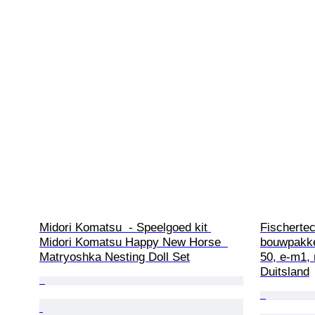
Midori Komatsu  - Speelgoed kit 
Fischertec
Midori Komatsu Happy New Horse  
bouwpakket
Matryoshka Nesting Doll Set
50, e-m1, 
Duitsland