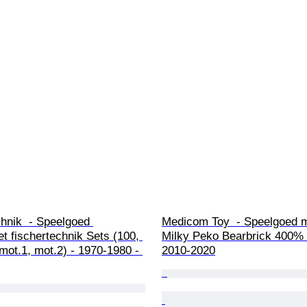
hnik  - Speelgoed 
Medicom Toy  - Speelgoed m
 fischertechnik Sets (100, 
Milky Peko Bearbrick 400%
mot.1, mot.2) - 1970-1980 - 
2010-2020