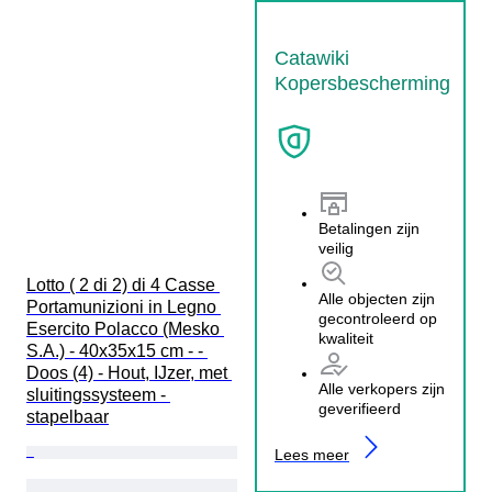
Catawiki
Kopersbescherming
Betalingen zijn
veilig
Lotto ( 2 di 2) di 4 Casse 
Alle objecten zijn
Portamunizioni in Legno 
gecontroleerd op
Esercito Polacco (Mesko 
kwaliteit
S.A.) - 40x35x15 cm - - 
Doos (4) - Hout, IJzer, met 
Alle verkopers zijn
sluitingssysteem - 
geverifieerd
stapelbaar
Lees meer