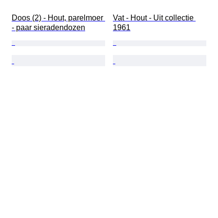
Doos (2) - Hout, parelmoer 
Vat - Hout - Uit collectie 
- paar sieradendozen
1961