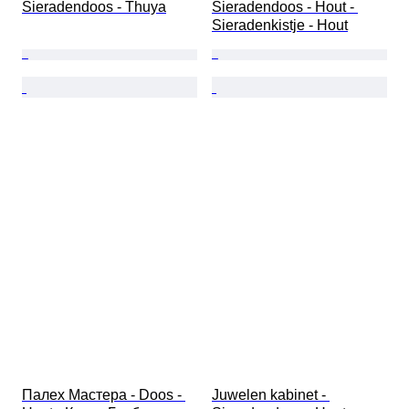
Sieradendoos - Thuya
Sieradendoos - Hout - 
Sieradenkistje - Hout
Палех Мастера - Doos - 
Juwelen kabinet - 