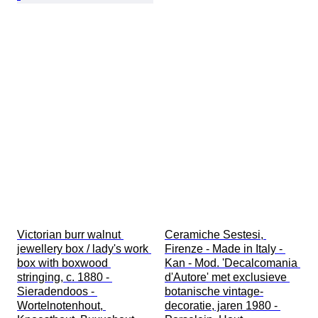
Victorian burr walnut 
Ceramiche Sestesi, 
jewellery box / lady's work 
Firenze - Made in Italy - 
box with boxwood 
Kan - Mod. 'Decalcomania 
stringing, c. 1880 - 
d'Autore' met exclusieve 
Sieradendoos - 
botanische vintage-
Wortelnotenhout, 
decoratie, jaren 1980 - 