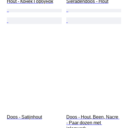
Hout - Конек Горбунок
Sieradendoos - Hout
Doos - Satijnhout
Doos - Hout, Been, Nacre 
- Paar dozen met 