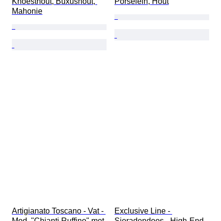
Knoesthout, Buxushout, 
Porselein, Hout
Mahonie
Artigianato Toscano - Vat - 
Exclusive Line - 
Mod. "Chianti Ruffino" met 
Sieradendoos - High-End 