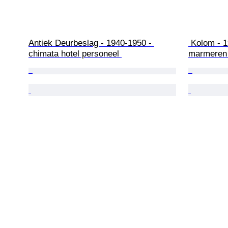
Antiek Deurbeslag - 1940-1950 - 
 Kolom - 1970-1980 - Drievoetige 
chimata hotel personeel 
marmeren z