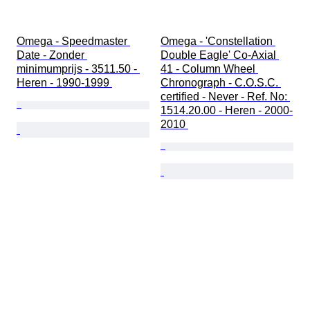
Omega - Speedmaster 
Omega - 'Constellation 
Date - Zonder 
Double Eagle' Co-Axial 
minimumprijs - 3511.50 - 
41 - Column Wheel 
Heren - 1990-1999 
Chronograph - C.O.S.C. 
certified - Never - Ref. No: 
1514.20.00 - Heren - 2000-
2010 