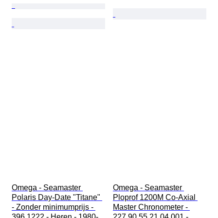
Omega - Seamaster 
Omega - Seamaster 
Polaris Day-Date "Titane" 
Ploprof 1200M Co-Axial 
- Zonder minimumprijs - 
Master Chronometer - 
396.1222 - Heren - 1980-
227.90.55.21.04.001 - 